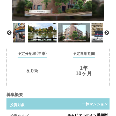
予定分配率（年率）
予定運用期間
1年
5.0%
10ヶ月
募集概要
一棟マンション
投資対象
キャピタルゲイン重視型
投資タイプ