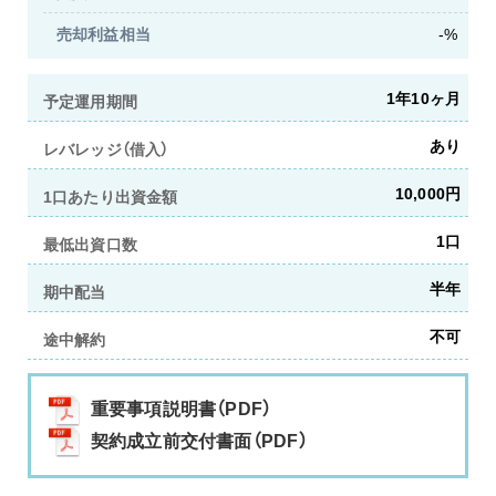
売却利益相当
-%
1年
10ヶ月
予定運用期間
あり
レバレッジ（借入）
10,000円
1口あたり出資金額
1口
最低出資口数
半年
期中配当
不可
途中解約
重要事項説明書（PDF）
契約成立前交付書面（PDF）