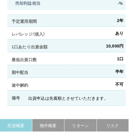
売却利益相当
-%
2年
予定運用期間
あり
レバレッジ（借入）
10,000円
1口あたり出資金額
1口
最低出資口数
半年
期中配当
不可
途中解約
備考
出資申込は先着順とさせていただきます。
投資概要
物件概要
リターン
リスク