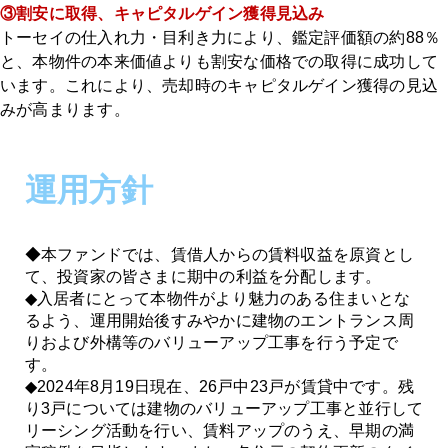
③割安に取得、キャピタルゲイン獲得見込み
トーセイの仕入れ力・目利き力により、鑑定評価額の約88％
と、本物件の本来価値よりも割安な価格での取得に成功して
います。これにより、売却時のキャピタルゲイン獲得の見込
みが高まります。
運用方針
◆本ファンドでは、賃借人からの賃料収益を原資とし
て、投資家の皆さまに期中の利益を分配します。
◆入居者にとって本物件がより魅力のある住まいとな
るよう、運用開始後すみやかに建物のエントランス周
りおよび外構等のバリューアップ工事を行う予定で
す。
◆2024年8月19日現在、26戸中23戸が賃貸中です。残
り3戸については建物のバリューアップ工事と並行して
リーシング活動を行い、賃料アップのうえ、早期の満