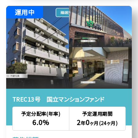
運用中
TREC13号 国立マンションファンド
予定分配率(年率)
予定運用期間
6.0%
2
0
年
ヶ月(24ヶ月)